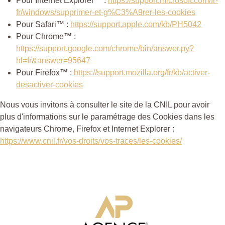
Pour Internet Explorer™ :
https://support.microsoft.com/fr-
fr/windows/supprimer-et-g%C3%A9rer-les-cookies
Pour Safari™ :
https://support.apple.com/kb/PH5042
Pour Chrome™ :
https://support.google.com/chrome/bin/answer.py?
hl=fr&answer=95647
Pour Firefox™ :
https://support.mozilla.org/fr/kb/activer-
desactiver-cookies
Nous vous invitons à consulter le site de la CNIL pour avoir
plus d'informations sur le paramétrage des Cookies dans les
navigateurs Chrome, Firefox et Internet Explorer :
https://www.cnil.fr/vos-droits/vos-traces/les-cookies/