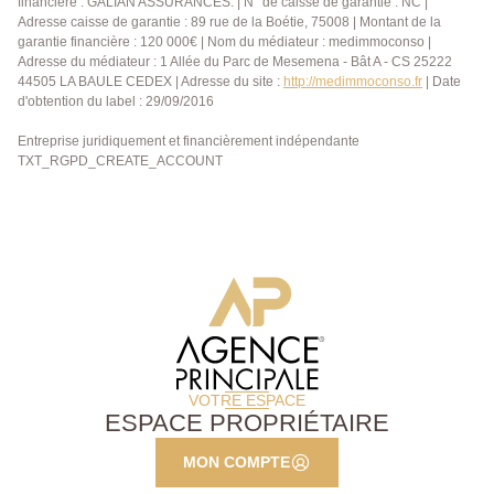
financière : GALIAN ASSURANCES. | N° de caisse de garantie : NC |
Adresse caisse de garantie : 89 rue de la Boétie, 75008 | Montant de la
garantie financière : 120 000€ | Nom du médiateur : medimmoconso |
Adresse du médiateur : 1 Allée du Parc de Mesemena - Bât A - CS 25222
44505 LA BAULE CEDEX | Adresse du site :
http://medimmoconso.fr
| Date
d'obtention du label : 29/09/2016
Entreprise juridiquement et financièrement indépendante
TXT_RGPD_CREATE_ACCOUNT
VOTRE ESPACE
ESPACE PROPRIÉTAIRE
MON COMPTE