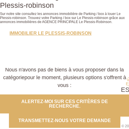
Plessis-robinson
Sur notre site consultez les annonces immobilière de Parking / box à louer Le
Plessis-robinson. Trouvez votre Parking / box sur Le Plessis-robinson grâce aux
annonces immobilières de AGENCE PRINCIPALE Le Plessis-Robinson.
IMMOBILIER LE PLESSIS-ROBINSON
Nous n'avons pas de biens à vous proposer dans la
catégoriepour le moment, plusieurs options s'offrent à
E
vous :
E
PROP
ALERTEZ-MOI SUR CES CRITÈRES DE
RECHERCHE.
CO
TRANSMETTEZ-NOUS VOTRE DEMANDE
© 20